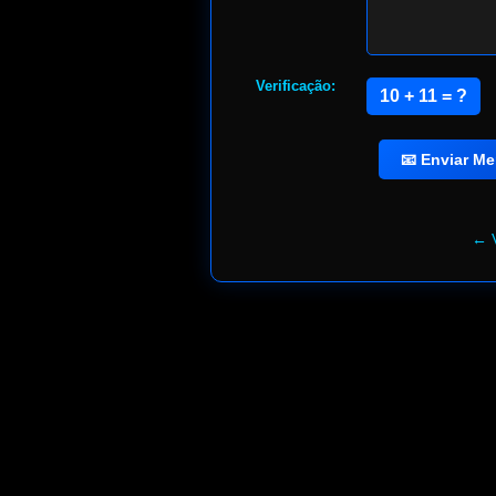
Verificação:
10 + 11 = ?
← V